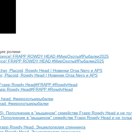
ие ролики:
рокусе! FRAPP ROWDY HEAD #МирОхотыИРыбалки2025
r, Placoid, Rowdy Head | Новинки Orsa Nero и APS
 Frapp Rowdy Head#FRAPP #RowdyHead
ead. #мирохотыирыбалки
 Пополнение в "мышином" семействе Frapp Rowdy Head и не только
 Rowdy Head. Энциклопедия спиннинга