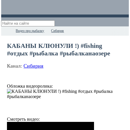
Видео про рыбалку
Сибирия
КАБАНЫ КЛЮНУЛИ !) #fishing
#отдых #рыбалка #рыбалканаозере
Канал:
Сибирия
Обложка видеоролика:
Смотреть видео: