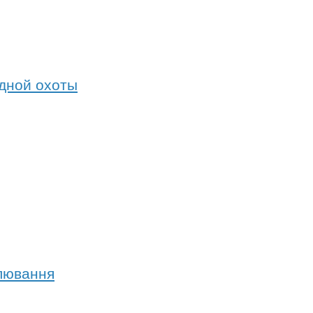
одной охоты
олювання