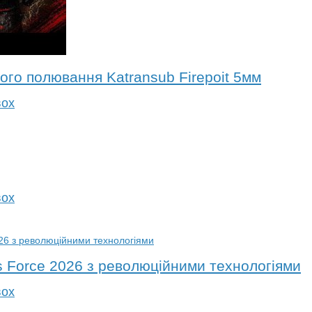
ого полювання Katransub Firepoit 5мм
вох
вох
 Force 2026 з революційними технологіями
вох