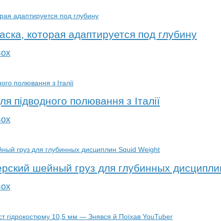
аска, которая адаптируется под глубину
вох
я підводного полювання з Італії
вох
рский шейный груз для глубинных дисципли
вох