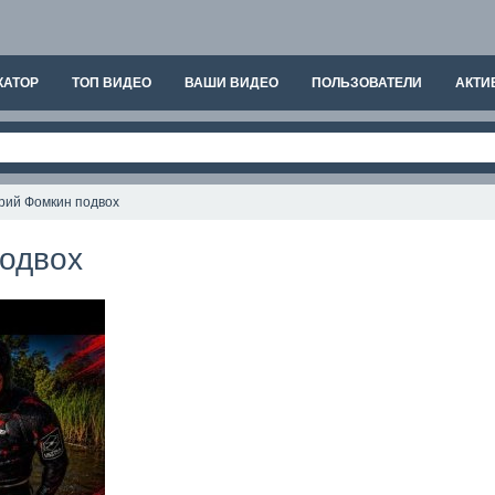
КАТОР
ТОП ВИДЕО
ВАШИ ВИДЕО
ПОЛЬЗОВАТЕЛИ
АКТИ
рий Фомкин подвох
одвох