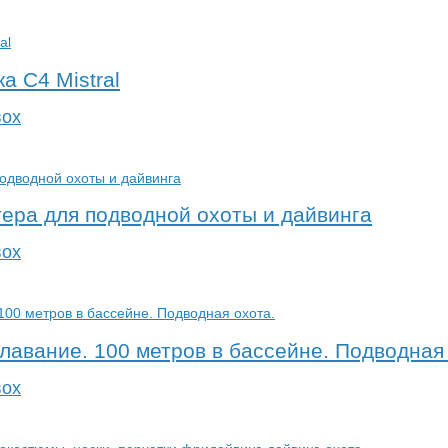
а С4 Mistral
вох
тера для подводной охоты и дайвинга
вох
лавание. 100 метров в бассейне. Подводная 
вох