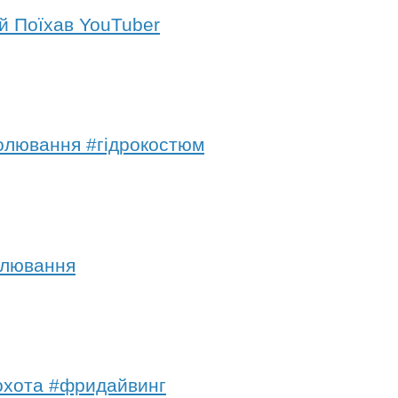
й Поїхав YouTuber
полювання #гідрокостюм
олювання
охота #фридайвинг