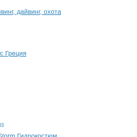
инг, дайвинг, охота
с Греция
 Storm Гидрокостюм