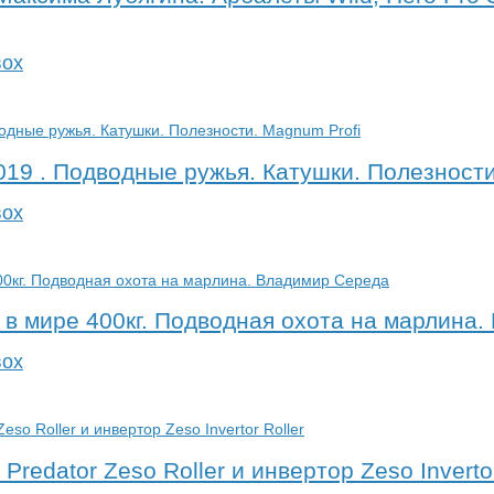
вох
019 . Подводные ружья. Катушки. Полезности
вох
 мире 400кг. Подводная охота на марлина.
вох
redator Zeso Roller и инвертор Zeso Invertor