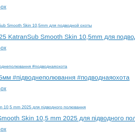
вох
25 KatranSub Smooth Skin 10,5mm для подв
вох
,5мм #підводнеполювання #подводнаяохота
вох
Smooth Skin 10,5 mm 2025 для підводного п
вох