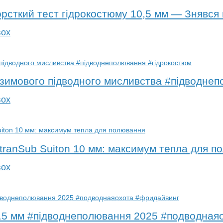
рсткий тест гідрокостюму 10,5 мм — Знявся 
вох
 зимового підводного мисливства #підводне
вох
tranSub Suiton 10 мм: максимум тепла для п
вох
.5 мм #підводнеполювання 2025 #подводная