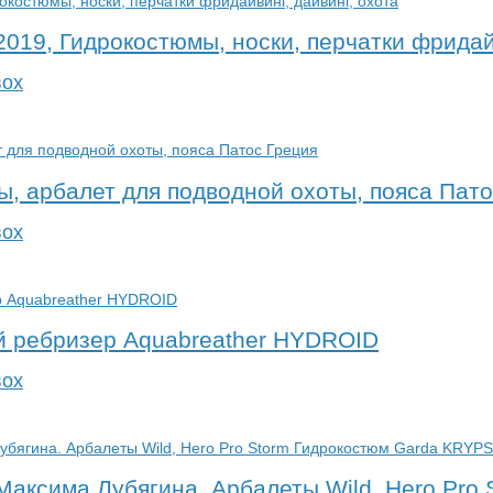
019, Гидрокостюмы, носки, перчатки фридайв
вох
ы, арбалет для подводной охоты, пояса Пато
вох
й ребризер Aquabreather HYDROID
вох
 Максима Лубягина. Арбалеты Wild, Hero Pro