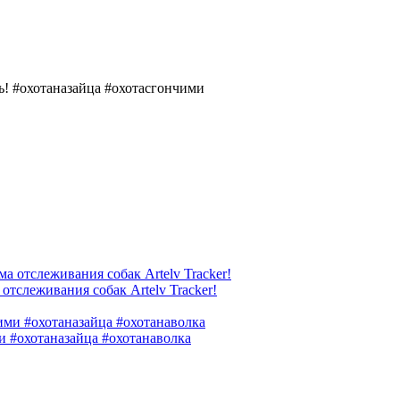
отслеживания собак Artelv Tracker!
и #охотаназайца #охотанаволка