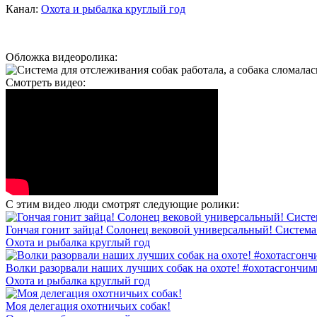
Канал:
Охота и рыбалка круглый год
Обложка видеоролика:
Смотреть видео:
С этим видео люди смотрят следующие ролики:
Гончая гонит зайца! Солонец вековой универсальный! Система 
Охота и рыбалка круглый год
Волки разорвали наших лучших собак на охоте! #охотасгончим
Охота и рыбалка круглый год
Моя делегация охотничьих собак!