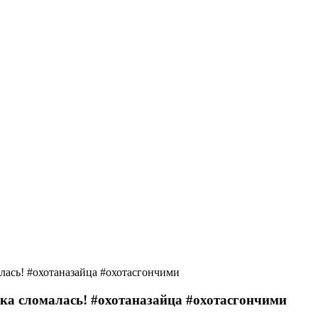
алась! #охотаназайца #охотасгончими
ака сломалась! #охотаназайца #охотасгончими