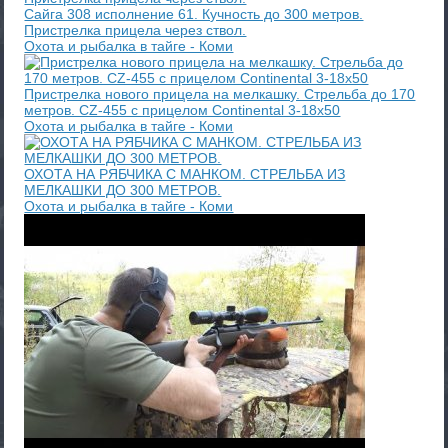
Сайга 308 исполнение 61. Кучность до 300 метров.
Пристрелка прицела через ствол.
Охота и рыбалка в тайге - Коми
Пристрелка нового прицела на мелкашку. Стрельба до 170
метров. CZ-455 с прицелом Continental 3-18x50
Охота и рыбалка в тайге - Коми
ОХОТА НА РЯБЧИКА С МАНКОМ. СТРЕЛЬБА ИЗ
МЕЛКАШКИ ДО 300 МЕТРОВ.
Охота и рыбалка в тайге - Коми