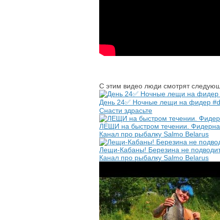
С этим видео люди смотрят следующ
День 24✅ Ночные лещи на фидер #d
Снасти здрасьте
ЛЕЩИ на быстром течении. Фидерная
Канал про рыбалку Salmo Belarus
Лещи-Кабаны! Березина не подводит
Канал про рыбалку Salmo Belarus