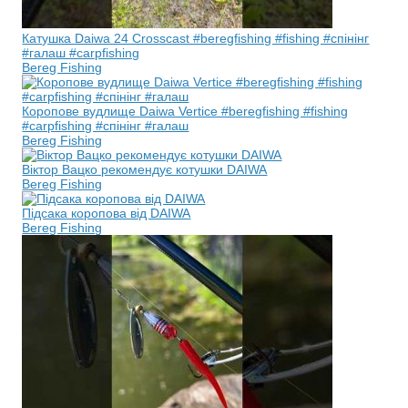
Катушка Daiwa 24 Crosscast #beregfishing #fishing #спінінг
#галаш #carpfishing
Bereg Fishing
Коропове вудлище Daiwa Vertice #beregfishing #fishing
#carpfishing #спінінг #галаш
Bereg Fishing
Віктор Вацко рекомендує котушки DAIWA
Bereg Fishing
Підсака коропова від DAIWA
Bereg Fishing