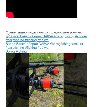
С этим видео люди смотрят следующие ролики:
Віктор Вацко обирає DAIWA #beregfishing #спінінг
#carpfishing #fishing #daiwa
Bereg Fishing