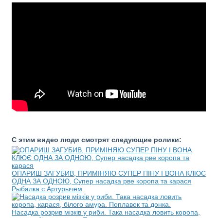
С этим видео люди смотрят следующие ролики:
ОПАРИШ ЗАГУБИВ, ПРИМІНЯЮ СУПЕР ПІНУ І ВОНА КЛЮЄ
ОДНА ЗА ОДНОЮ, Супер насадка рве коропа та карася
Рыбалка с Артурычем
Насадка розрив мізків у риби. Така насадка ловить коропа,