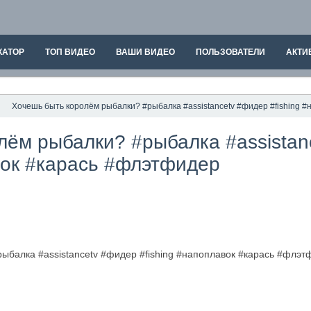
КАТОР
ТОП ВИДЕО
ВАШИ ВИДЕО
ПОЛЬЗОВАТЕЛИ
АКТИ
Хочешь быть королём рыбалки? #рыбалка #assistancetv #фидер #fishing 
лём рыбалки? #рыбалка #assistan
вок #карась #флэтфидер