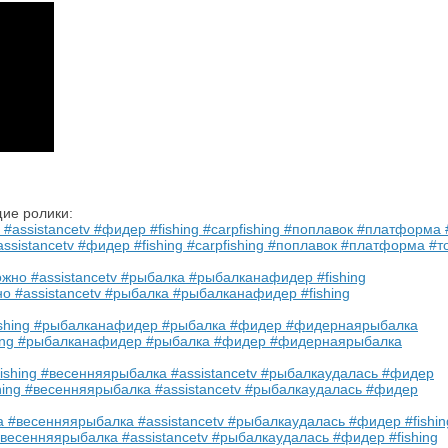
ие ролики:
ssistancetv #фидер #fishing #carpfishing #поплавок #платформа #т
 #assistancetv #рыбалка #рыбалканафидер #fishing
ishing #рыбалканафидер #рыбалка #фидер #фидернаярыбалка
ing #весенняярыбалка #assistancetv #рыбалкаудалась #фидер
сенняярыбалка #assistancetv #рыбалкаудалась #фидер #fishing