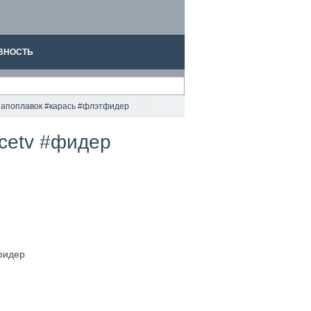
ВНОСТЬ
#напоплавок #карась #флэтфидер
cetv #фидер