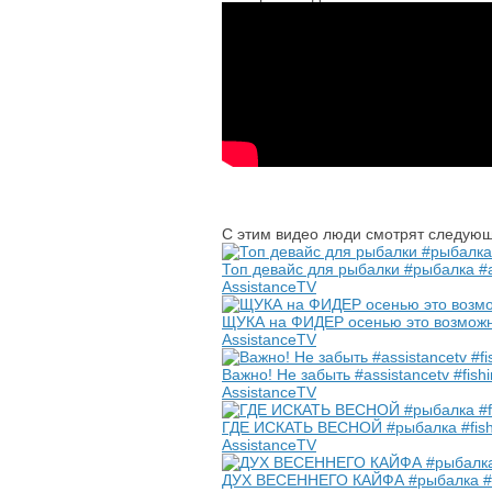
С этим видео люди смотрят следующ
Топ девайс для рыбалки #рыбалка #a
AssistanceTV
ЩУКА на ФИДЕР осенью это возможно
AssistanceTV
Важно! Не забыть #assistancetv #f
AssistanceTV
ГДЕ ИСКАТЬ ВЕСНОЙ #рыбалка #fish
AssistanceTV
ДУХ ВЕСЕННЕГО КАЙФА #рыбалка #ве