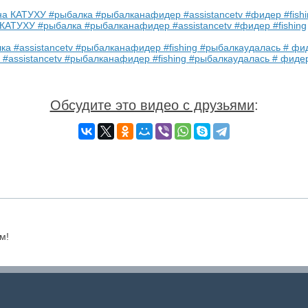
АТУХУ #рыбалка #рыбалканафидер #assistancetv #фидер #fishing
assistancetv #рыбалканафидер #fishing #рыбалкаудалась # фиде
Обсудите это видео с друзьями
:
м!