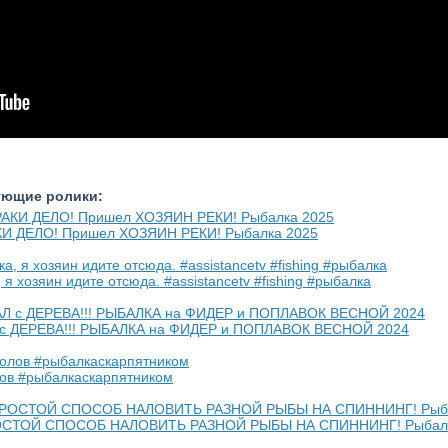
ующие ролики:
И ДЕЛО! Пришел ХОЗЯИН РЕКИ! Рыбалка 2025
 я хозяин идите отсюда. #assistancetv #fishing #рыбалка
 с ДЕРЕВА!!! РЫБАЛКА на ФИДЕР и ПОПЛАВОК ВЕСНОЙ 2024
лов #рыбалкаскарпятником
ОСТОЙ СПОСОБ НАЛОВИТЬ РАЗНОЙ РЫБЫ НА СПИННИНГ! Рыбалк