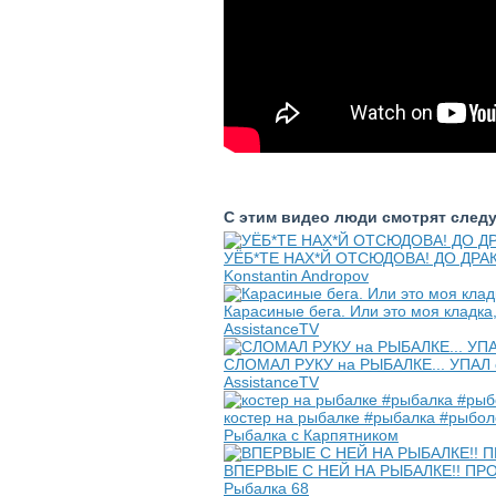
С этим видео люди смотрят след
УЁБ*ТЕ НАХ*Й ОТСЮДОВА! ДО ДРАК
Konstantin Andropov
Карасиные бега. Или это моя кладка,
AssistanceTV
СЛОМАЛ РУКУ на РЫБАЛКЕ... УПАЛ
AssistanceTV
костер на рыбалке #рыбалка #рыбо
Рыбалка с Карпятником
ВПЕРВЫЕ С НЕЙ НА РЫБАЛКЕ!! ПР
Рыбалка 68