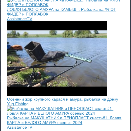
ЛОВЛЯ БЕЛОГО АМУРА на КАМЫШ... Рыбалка на ФЛЭТ
ФИДЕР и ПОПЛАВОК
AssistanceTV
Осенний жор крупного карася и амура, рыбалка на донку
Yug Fishing
Рыбалка на МАКУШАТНИК и ПЕНОПЛАСТ снасть#1. Ловля
КАРПА и БЕЛОГО АМУРА осенью 2024
AssistanceTV