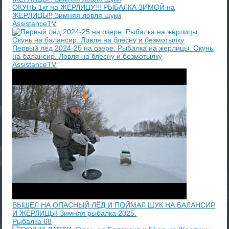
ОКУНЬ 1кг на ЖЕРЛИЦУ!!! РЫБАЛКА ЗИМОЙ на
ЖЕРЛИЦЫ!! Зимняя ловля щуки
AssistanceTV
Первый лёд 2024-25 на озере. Рыбалка на жерлицы. Окунь
на балансир. Ловля на блесну и безмотылку
AssistanceTV
ВЫШЕЛ НА ОПАСНЫЙ ЛЁД И ПОЙМАЛ ЩУК НА БАЛАНСИР
И ЖЕРЛИЦЫ! Зимняя рыбалка 2025.
Рыбалка 68