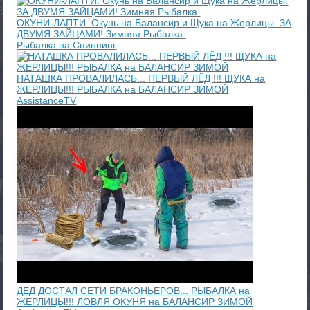
ОКУНИ-ЛАПТИ. Окунь на Балансир и Щука на Жерлицы. ЗА
ДВУМЯ ЗАЙЦАМИ! Зимняя Рыбалка.
Рыбалка на Спиннинг
НАТАШКА ПРОВАЛИЛАСЬ... ПЕРВЫЙ ЛЁД !!! ЩУКА на
ЖЕРЛИЦЫ!!! РЫБАЛКА на БАЛАНСИР ЗИМОЙ
AssistanceTV
ДЕД ДОСТАЛ СЕТИ БРАКОНЬЕРОВ... РЫБАЛКА на
ЖЕРЛИЦЫ!!! ЛОВЛЯ ОКУНЯ на БАЛАНСИР ЗИМОЙ