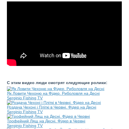
С этим видео люди смотрят следующие ролики:
Як Ловити Чехоню на Фідер. Риболовля на Десні
Serginio Fishing TV
Роздача Чехоні і Пліткі в Червні. Фідер на Десні
Serginio Fishing TV
Трофейний Лящ на Десні. Фідер в Червні
Serginio Fishing TV