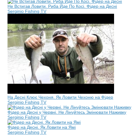
Не Встигав Ловити. Риба Йде По Косі. Фідер на Десні
Serginio Fishing TV
На Десні Клює Чехоня. Як Ловити Чехоню на Фідер
Serginio Fishing TV
Фідер на Десні у Червні. Не Лінуйтесь Змінювати Наживку
Serginio Fishing TV
Фідер на Десні. Як Ловити на Ямі
Serginio Fishing TV