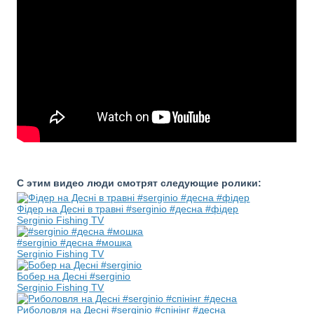
С этим видео люди смотрят следующие ролики:
Фідер на Десні в травні #serginio #десна #фідер
Serginio Fishing TV
#serginio #десна #мошка
Serginio Fishing TV
Бобер на Десні #serginio
Serginio Fishing TV
Риболовля на Десні #serginio #спінінг #десна