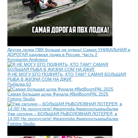
Другие лодки ПВХ больше не нужны! Самая УНИКАЛЬНАЯ и
ДОРОГАЯ надувная лодка в России. Часть 2
Konstantin Andropov
Я НЕ МОГУ ЕГО ПОДНЯТЬ, КТО ТАМ? САМАЯ БОЛЬШАЯ
РЫБА В ЖИЗНИ СОМ НА ДЖИГ
Рыбалка 63
Самая большая щука Финала #BetBoomPAL 2025
Fishing Studio
Уже сегодня – БОЛЬШАЯ РЫБОЛОВНАЯ ЛОТЕРЕЯ, в
14:00! Не пропустите! #teammida #мирохотыирыбалки
Fishing Studio