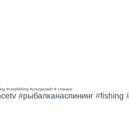
ng #carpfishing #ультралайт # спининг
cetv #рыбалканаспининг #fishing #