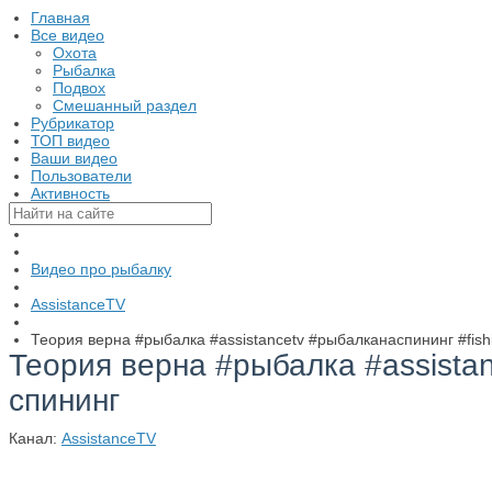
Главная
Все видео
Охота
Рыбалка
Подвох
Смешанный раздел
Рубрикатор
ТОП видео
Ваши видео
Пользователи
Активность
Видео про рыбалку
AssistanceTV
Теория верна #рыбалка #assistancetv #рыбалканаспининг #fishi
Теория верна #рыбалка #assistan
спининг
Канал:
AssistanceTV