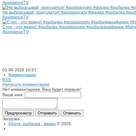
AssistanceTV
Не выбрасывай, пригодится! #assistancetv #фидер #рыбалка #рыба
AssistanceTV
Стоп - это важно! #рыбалка #assistancetv #рыбалканафидер #fish
AssistanceTV
01.06.2026
16:57
Комментарии
RSS
Написать комментарий
Нет комментариев. Ваш будет первым!
Ваше имя:
Загрузка...
Охота, рыбалка - видео
© 2026