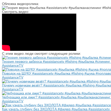
Обложка видеоролика:
Смотреть видео:
С этим видео люди смотрят следующие ролики:
Теория первого заброса #assistancetv #fishing #рыбалка #спининг
AssistanceTV
Поводок на ЩУКУ #assistancetv #рыбалка #fishing #щука #поплаво
AssistanceTV
Почему новичкам везёт? #assistancetv #рыбалка #fishing #рыбалк
AssistanceTV
Чебурашка или джиг? #assistancetv #рыбалка #рыбалканаспининг 
AssistanceTV
Как узнать глубину без ЭХОЛОТА #фидер #рыбалка #assistancetv 