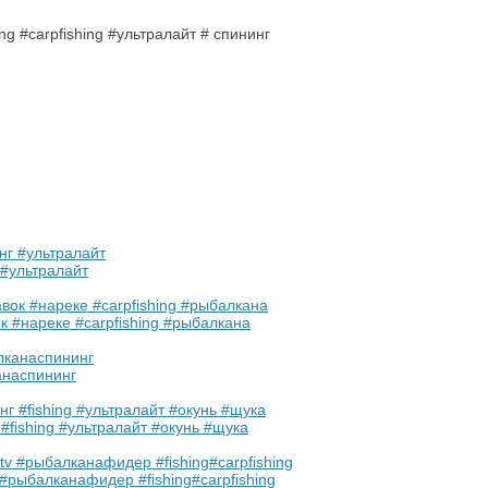
 #ультралайт
к #нареке #carpfishing #рыбалкана
анаспининг
#fishing #ультралайт #окунь #щука
#рыбалканафидер #fishing#carpfishing