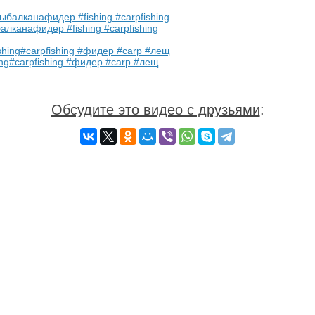
лканафидер #fishing #carpfishing
ing#carpfishing #фидер #carp #лещ
Обсудите это видео с друзьями
: