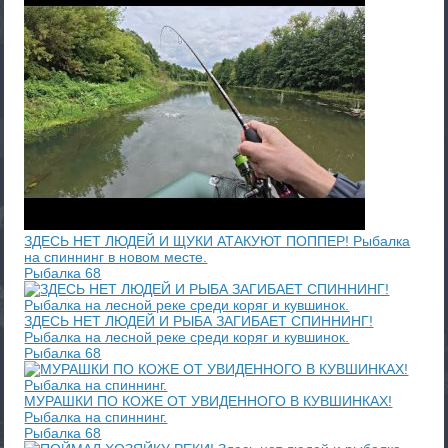
ЗДЕСЬ НЕТ ЛЮДЕЙ И ЩУКИ АТАКУЮТ ПОППЕР! Рыбалка
на спиннинг в новом месте.
Рыбалка 68
ЗДЕСЬ НЕТ ЛЮДЕЙ И РЫБА ЗАГИБАЕТ СПИННИНГ!
Рыбалка на лесной реке среди коряг и кувшинок.
Рыбалка 68
МУРАШКИ ПО КОЖЕ ОТ УВИДЕННОГО В КУВШИНКАХ!
Рыбалка на спиннинг.
Рыбалка 68