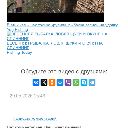
В этих камышах только крупняк, рыбалка весной на удочку
Yug Fishing
ВЕСЕННЯЯ РЫБАЛКА. ЛОВЛЯ ЩУКИ И ОКУНЯ НА
СПИННИНГ
Fishing Today
Обсудите это видео с друзьями
:
29.05.2026
15:43
RS
Написать комментарий
Нет комментариев. Ваш будет первым!