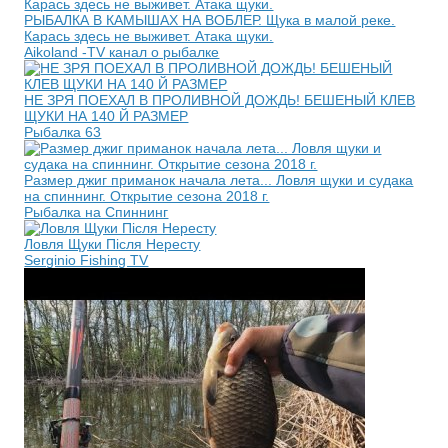
РЫБАЛКА В КАМЫШАХ НА ВОБЛЕР. Щука в малой реке.
Карась здесь не выживет. Атака щуки.
Aikoland -TV канал о рыбалке
НЕ ЗРЯ ПОЕХАЛ В ПРОЛИВНОЙ ДОЖДЬ! БЕШЕНЫЙ КЛЕВ
ЩУКИ НА 140 Й РАЗМЕР
Рыбалка 63
Размер джиг приманок начала лета... Ловля щуки и судака
на спиннинг. Открытие сезона 2018 г.
Рыбалка на Спиннинг
Ловля Щуки Після Нересту
Serginio Fishing TV