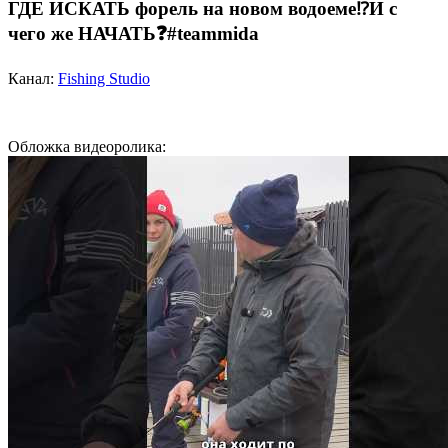
ГДЕ ИСКАТЬ форель на новом водоеме⁉️И с
чего же НАЧАТЬ❓#teammida
Канал:
Fishing Studio
Обложка видеоролика: