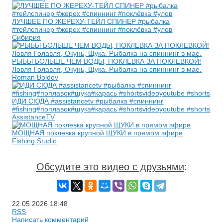
ЛУЧШЕЕ ПО ЖЕРЕХУ-ТЕЙЛ СПИНЕР #рыбалка
#тейлспинер #жерех #спиннинг #поклёвка #улов
Сибирия
РЫБЫ БОЛЬШЕ ЧЕМ ВОДЫ, ПОКЛЕВКА ЗА ПОКЛЕВКОЙ!
Ловля Голавля, Окунь, Щука. Рыбалка на спиннинг в мае.
Roman Boldov
ИДИ СЮДА #assistancetv #рыбалка #спиннинг
#fishing#поплавок#щука#карась #shortsvideoyoutube #shorts
AssistanceTV
МОЩНАЯ поклевка крупной ЩУКИ в прямом эфире
Fishing Studio
Обсудите это видео с друзьями
:
22.05.2026
18:48
RSS
Написать комментарий