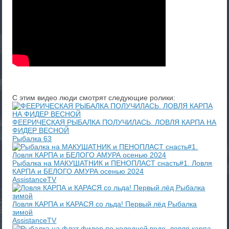
С этим видео люди смотрят следующие ролики:
ФЕЕРИЧЕСКАЯ РЫБАЛКА ПОЛУЧИЛАСЬ. ЛОВЛЯ КАРПА НА
ФИДЕР ВЕСНОЙ
Рыбалка 63
Рыбалка на МАКУШАТНИК и ПЕНОПЛАСТ снасть#1. Ловля
КАРПА и БЕЛОГО АМУРА осенью 2024
AssistanceTV
Ловля КАРПА и КАРАСЯ со льда! Первый лёд Рыбалка
зимой
AssistanceTV