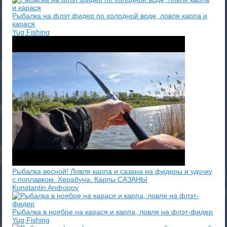
Рыбалка на флэт фидер по холодной воде, ловля карпа и
карася
Yug Fishing
Рыбалка весной! Ловля карпа и сазана на фидеры и удочку
с поплавком. Херабуна. Карпы САЗАНЫ
Konstantin Andropov
Рыбалка в ноябре на карася и карпа, ловля на флэт-фидер
Yug Fishing