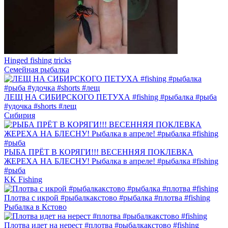
Hinged fishing tricks
Семейная рыбалка
ЛЕЩ НА СИБИРСКОГО ПЕТУХА #fishing #рыбалка #рыба
#удочка #shorts #лещ
Сибирия
РЫБА ПРЁТ В КОРЯГИ!!! ВЕСЕННЯЯ ПОКЛЕВКА
ЖЕРЕХА НА БЛЕСНУ! Рыбалка в апреле! #рыбалка #fishing
#рыба
KK Fishing
Плотва с икрой #рыбалкакстово #рыбалка #плотва #fishing
Рыбалка в Кстово
Плотва идет на нерест #плотва #рыбалкакстово #fishing