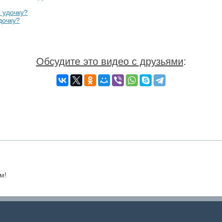
дочку?
Обсудите это видео с друзьями
:
м!