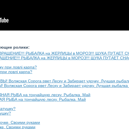
ующие ролики:
АЩЕНИЕ!!! РЫБАЛКА на ЖЕРЛИЦЫ в МОРОЗ!!! ЩУКА ПУТАЕТ СН
 при ловлі карпа?
жская Сорога рвет Леску и Забирает удочку. Лучшая рыбалка 
 РЫБА на тончайшую леску. Рыбалка. Май
тушку?
чке. Своими руками