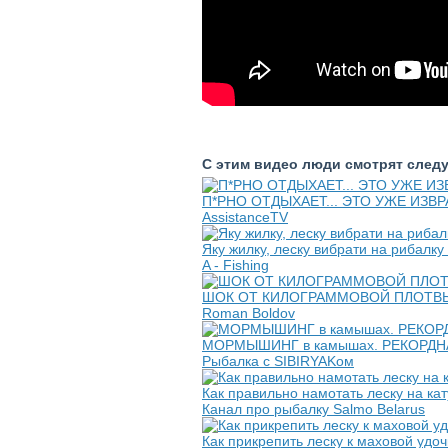
С этим видео люди смотрят след
П*РНО ОТДЫХАЕТ... ЭТО УЖЕ ИЗВР
AssistanceTV
Яку жилку, леску вибрати на рибалку
A - Fishing
ШОК ОТ КИЛОГРАММОВОЙ ПЛОТВЫ! Вол
Roman Boldov
МОРМЫШИНГ в камышах. РЕКОРДНАЯ
Рыбалка с SIBIRYAKом
Как правильно намотать леску на ка
Канал про рыбалку Salmo Belarus
Как прикрепить леску к маховой удо