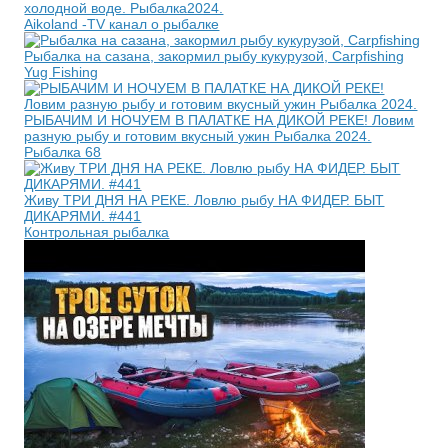
холодной воде. Рыбалка2024.
Aikoland -TV канал о рыбалке
Рыбалка на сазана, закормил рыбу кукурузой, Carpfishing
Yug Fishing
РЫБАЧИМ И НОЧУЕМ В ПАЛАТКЕ НА ДИКОЙ РЕКЕ! Ловим
разную рыбу и готовим вкусный ужин Рыбалка 2024.
Рыбалка 68
Живу ТРИ ДНЯ НА РЕКЕ. Ловлю рыбу НА ФИДЕР. БЫТ
ДИКАРЯМИ. #441
Контрольная рыбалка