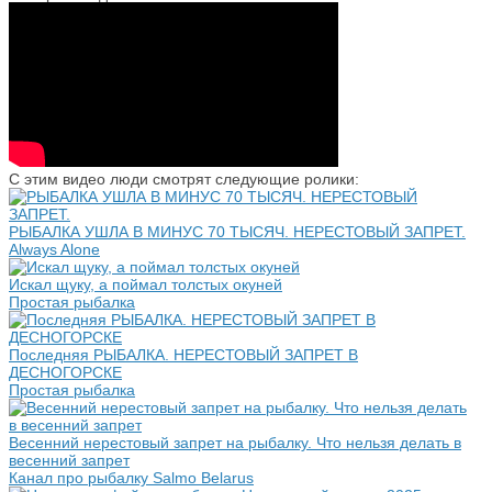
С этим видео люди смотрят следующие ролики:
РЫБАЛКА УШЛА В МИНУС 70 ТЫСЯЧ. НЕРЕСТОВЫЙ ЗАПРЕТ.
Always Alone
Искал щуку, а поймал толстых окуней
Простая рыбалка
Последняя РЫБАЛКА. НЕРЕСТОВЫЙ ЗАПРЕТ В
ДЕСНОГОРСКЕ
Простая рыбалка
Весенний нерестовый запрет на рыбалку. Что нельзя делать в
весенний запрет
Канал про рыбалку Salmo Belarus