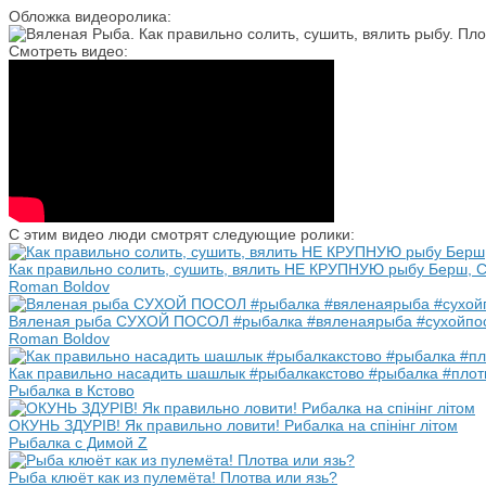
Обложка видеоролика:
Смотреть видео:
С этим видео люди смотрят следующие ролики:
Как правильно солить, сушить, вялить НЕ КРУПНУЮ рыбу Берш, С
Roman Boldov
Вяленая рыба СУХОЙ ПОСОЛ #рыбалка #вяленаярыба #сухойпосо
Roman Boldov
Как правильно насадить шашлык #рыбалкакстово #рыбалка #пло
Рыбалка в Кстово
ОКУНЬ ЗДУРІВ! Як правильно ловити! Рибалка на спінінг літом
Рыбалка с Димой Z
Рыба клюёт как из пулемёта! Плотва или язь?