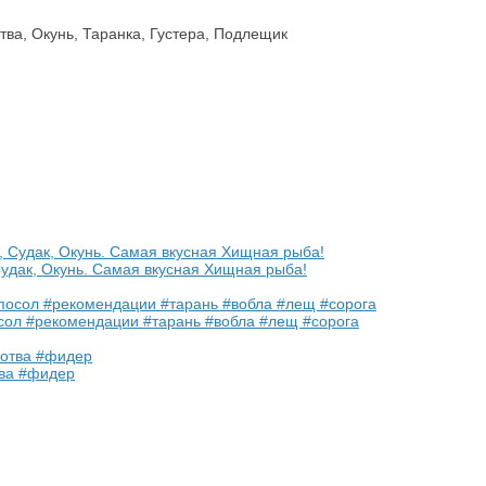
удак, Окунь. Самая вкусная Хищная рыба!
л #рекомендации #тарань #вобла #лещ #сорога
тва #фидер