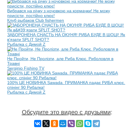
Вибрався на річку з ночовкою на кормачки! Не можу
присісти, постійно клює!
Клуб рыбаков Club fishermen
ЗАБОРОНЕНА СНАСТЬ НА ОКУНЯ! РИБА БУДЕ В ШОЦІ! Як
в'язати SPLIT SHOT?
Рыбалка с Димой Z
Не Пройти, Не Пролізти, але Риба Клює. Риболовля в
Травні
Serginio Fishing TV
100% ЦЕ НОВИНКА Sawada. ПРИМАНКА падає РИБА клює.
спінінг 90 Рибалка!
Рыбалка с Димой Z
Обсудите это видео с друзьями
: