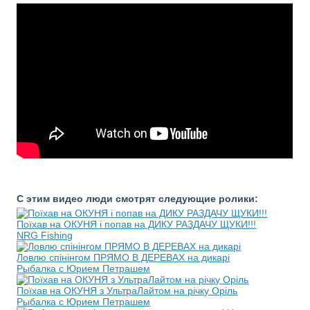
С этим видео люди смотрят следующие ролики:
Поїхав на ОКУНЯ і попав на ДИКУ РАЗДАЧУ ЩУКИ!!!
NRG Fishing
Ловлю спінінгом ПРЯМО В ДЕРЕВАХ на дикарі
Рыбалка с Юрием Петрашем
Поїхав на ОКУНЯ з УльтраЛайтом на річку Оріль
Рыбалка с Юрием Петрашем