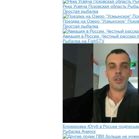
Река Усвяча Псковская область Рыба
Простая рыбалка
Поездка на Озеро "Усмынское" Псков
Простая рыбалка
Авиация в России. Честный рассказ п
Рыбалка на Fish5TV
Блокировка Ютуб в России подписывай
Рыбалка Ачинск