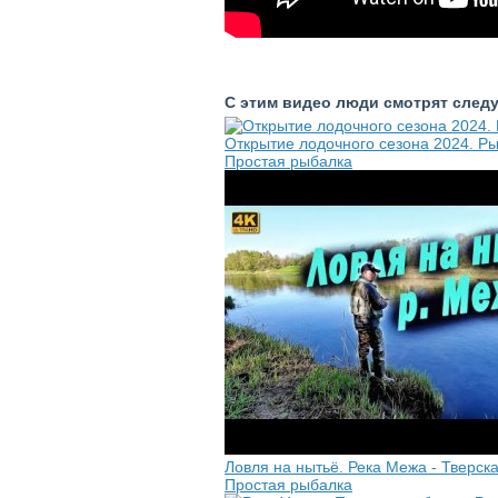
С этим видео люди смотрят след
Открытие лодочного сезона 2024. Ры
Простая рыбалка
Ловля на нытьё. Река Межа - Тверск
Простая рыбалка