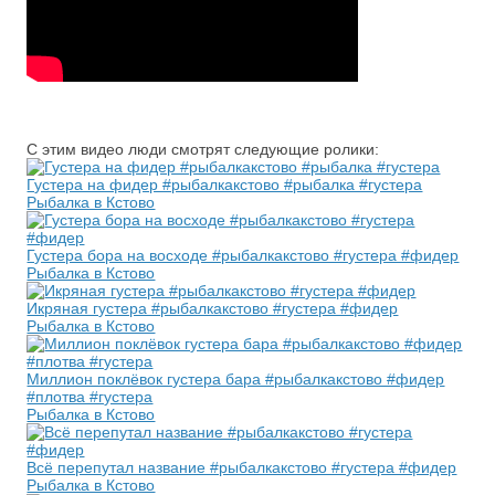
С этим видео люди смотрят следующие ролики:
Густера на фидер #рыбалкакстово #рыбалка #густера
Рыбалка в Кстово
Густера бора на восходе #рыбалкакстово #густера #фидер
Рыбалка в Кстово
Икряная густера #рыбалкакстово #густера #фидер
Рыбалка в Кстово
Миллион поклёвок густера бара #рыбалкакстово #фидер
#плотва #густера
Рыбалка в Кстово
Всё перепутал название #рыбалкакстово #густера #фидер
Рыбалка в Кстово