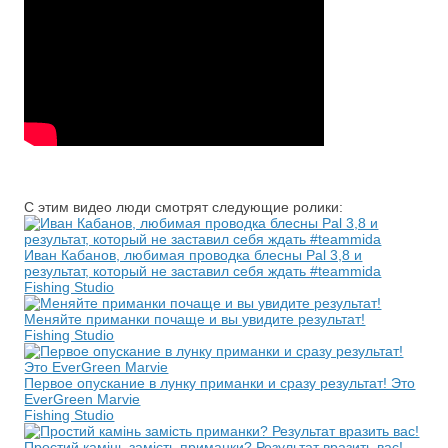
С этим видео люди смотрят следующие ролики:
Иван Кабанов, любимая проводка блесны Pal 3,8 и
результат, который не заставил себя ждать #teammida
Fishing Studio
Меняйте приманки почаще и вы увидите результат!
Fishing Studio
Первое опускание в лунку приманки и сразу результат! Это
EverGreen Marvie
Fishing Studio
Простий камінь замість приманки? Результат вразить вас!