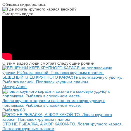
Обложка видеоролика:
Смотреть видео:
С этим видео люди смотрят следующие ролики:
БЕШЕНЫЙ КЛЁВ КРУПНОГО КАРАСЯ на поплавочную удочку.
Рыбалка весной. Поплавок крупным планом.
Always Alone
Ловля крупного карася и сазана на маховую удочку с
поплавком. Рыбалка в спокойном месте.
Рыбалка 68
ЭТО НЕ РЫБАЛКА, А ЖОР КАКОЙ-ТО. Ловля крупного карася.
Поплавок крупным планом