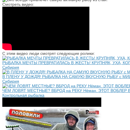
Смотреть видео:
С этим видео люди смотрят следующие ролики:
РЫБАЛКА МЕЧТЫ ПРЕВРАТИЛАСЬ В ЖЕСТЬ! КРУПНЯК, УХА, КОПЧЕ
Сибирия
В ПЛЕНУ У ДОЖДЯ! РЫБАЛКА НА САМУЮ ВКУСНУЮ РЫБУ с М
Сибирия
ЧЕМ ЛОВЯТ МЕСТНЫЕ? ВБРОД на РЕКУ Нёман. ЭТОТ ВОБЛЕР 
Контрольная рыбалка