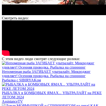
Смотреть видео:
С этим видео люди смотрят следующие ролики:
Непомерная рыба ЗАГИБАЕТ ультралайт. Микроджиг
удивляет! Осенняя проводка. Рыбалка на спиннинг
Рыбалка с SIBIRYAKом
РЫБАЛКА в БОМБОВЫХ ЯМАХ... УЛЬТРАЛАЙТ на РЕКЕ
ЛЕТОМ 2024
AssistanceTV