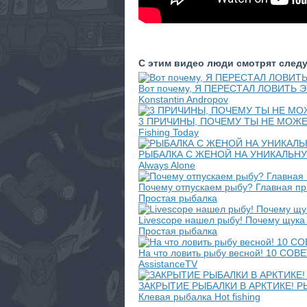
С этим видео люди смотрят след
Вот почему, Я ПЕРЕСТАЛ ЛОВИТЬ Э
Konstantin Andropov
3 ПРИЧИНЫ, ПОЧЕМУ ТЫ НЕ МОЖ
Fishing Today
РЫБАЛКА С ЖЕНОЙ НА УНИКАЛЬНУЮ И
Always Alone
Почему отпускаем рыбу? Главная пр
Простая рыбалка
Livescope нашел рыбу! Почему щука
Простая рыбалка
На что ловить рыбу весной! 10 С
AssistanceTV
ЗАКРЫТИЕ РЫБАЛКИ В АРКТИКЕ! 
Клевая рыбалка Hot fishing