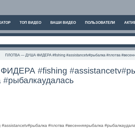
КАТОР
ТОП ВИДЕО
ВАШИ ВИДЕО
ПОЛЬЗОВАТЕЛИ
АКТИ
ПЛОТВА — ДУША ФИДЕРА #fishing #assistancetv#рыбалка #плотва #весе
ДЕРА #fishing #assistancetv#р
 #рыбалкаудалась