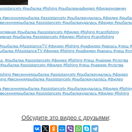
ssistancetv #рыбалка #fishing #рыбалканафидер #фидерновичку
есенняярыбалка #assistancetv #рыбалкаудалась #фидер #рыбал
вная #рыбалка #assistancetv #фидер #fishing #carpfishing
балка #AssistanceTV #фидер #fishing #нафидер #карась #лещ #п
. #рыбалка #assistancetv #фидер #fishing #лещ #нареке #плотва
ing #весенняярыбалка #assistancetv #рыбалкаудалась #фидер
сенняярыбалка #assistancetv #рыбалкаудалась #фидер #fishing
Обсудите это видео с друзьями
: