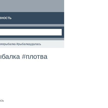
ВНОСТЬ
нняярыбалка #рыбалкаудалась
ыбалка #плотва