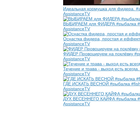
Идеальная кормушка для фидера. #a
AssistanceTV
ВЫБИРАЕМ для ФИДЕРА #рыбалка #в
AssistanceTV
Оснастка фидера, простая и еффекти
AssistanceTV
ФИДЕР Провоцируем на поклёвку #ры
AssistanceTV
Течение и трава - выход есть всегда
AssistanceTV
ГДЕ ИСКАТЬ ВЕСНОЙ #рыбалка #fish
AssistanceTV
ДУХ ВЕСЕННЕГО КАЙФА #рыбалка #ве
AssistanceTV