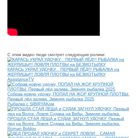
С этим видео люди смотрят следующие ролики:
КАРАСЬ УКРАЛ УДОЧКУ... ПЕРВЫЙ ЛЁД!!! РЫБАЛКА на
ЖЕРЛИЦЫ!!! ЛОВЛЯ ПЛОТВЫ на БЕЗМОТЫЛКУ
AssistanceTV
Собрав новую удочку, ПОПАЛ НА ЖОР КРУПНОЙ ПЛОТВЫ.
Первый лёд залива. Зимняя рыбалка 2025
Рыбалка с SIBIRYAKом
ПРОШЛА СТАЯ ЛЕЩА и СУДАК ЗАГНУЛ УДОЧКУ. Первый
лед на Волге. Ловля Судака на Вибы. Зимняя рыбалка.
Roman Boldov